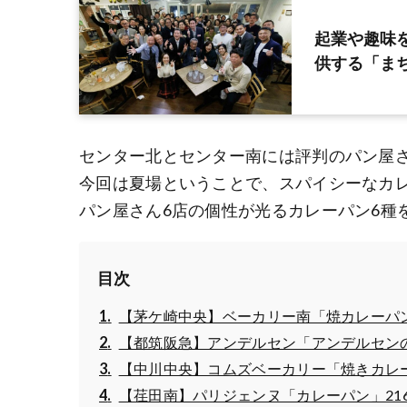
起業や趣味
供する「まち
センター北とセンター南には評判のパン屋
今回は夏場ということで、スパイシーなカ
パン屋さん6店の個性が光るカレーパン6種
目次
【茅ケ崎中央】ベーカリー南「焼カレーパン
【都筑阪急】アンデルセン「アンデルセンの
【中川中央】コムズベーカリー「焼きカレー
【荏田南】パリジェンヌ「カレーパン」21