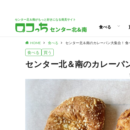
パン
スイーツ
ランチ
カフェ
センター北＆南がもっと好きになる発見サイト
食べる
HOME
食べる
センター北＆南のカレーパン大集合！ 食
パン
スイーツ
ランチ
カフェ
食べる
買う
センター北＆南のカレーパン