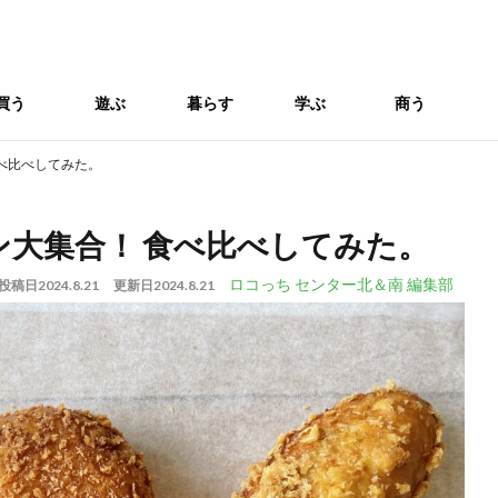
買う
遊ぶ
暮らす
学ぶ
商う
べ比べしてみた。
大集合！ 食べ比べしてみた。
ロコっち センター北＆南 編集部
投稿日
2024.8.21
更新日
2024.8.21