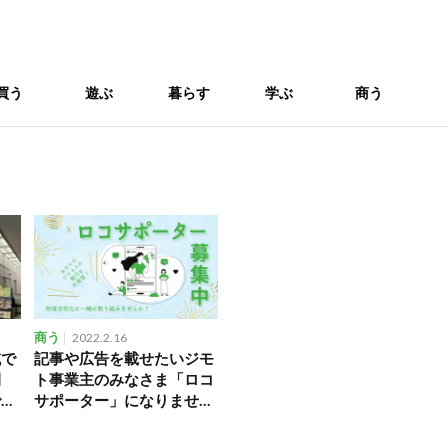
買う
遊ぶ
暮らす
学ぶ
商う
商う
2022.2.16
域で
記事や広告を載せたいジモ
開
ト事業主のみなさま「ロコ
で生
サポーター」になりません
か？