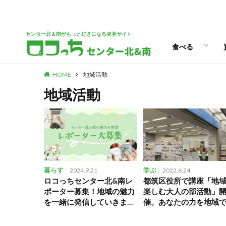
パン
スイーツ
ランチ
カフェ
センター北＆南がもっと好きになる発見サイト
食べる
HOME
地域活動
パン
スイーツ
ランチ
カフェ
地域活動
暮らす
2024.9.21
学ぶ
2022.6.24
ロコっちセンター北&南レ
都筑区役所で講座「地
ポーター募集！地域の魅力
楽しむ大人の部活動」
を一緒に発信していきませ
催。あなたの力を地域
んか？
かしてみませんか？