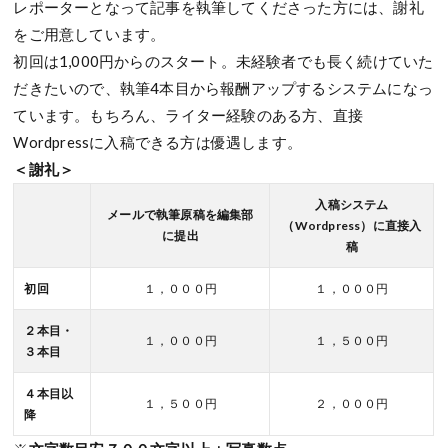
レポーターとなって記事を執筆してくださった方には、謝礼
をご用意しています。
初回は1,000円からのスタート。未経験者でも長く続けていた
だきたいので、執筆4本目から報酬アップするシステムになっ
ています。もちろん、ライター経験のある方、直接
Wordpressに入稿できる方は優遇します。
＜謝礼＞
入稿システム
メールで執筆原稿を編集部
（Wordpress）に直接入
に提出
稿
初回
１，０００円
１，０００円
２本目・
１，０００円
１，５００円
３本目
４本目以
１，５００円
２，０００円
降