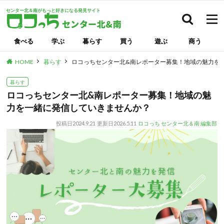
センター北＆南がもっと好きになる発見サイト
検索
食べる
学ぶ
暮らす
買う
遊ぶ
商う
HOME
暮らす
ロコっちセンター北&南レポーター募集！地域の魅力を
暮らす
ロコっちセンター北&南レポーター募集！地域の魅
力を一緒に発信していきませんか？
投稿日
2024.9.21
更新日
2026.5.11
ロコっち センター北＆南 編集部