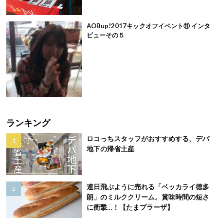
AOBup!2017キックオフイベント⑪ インタ
ビューその５
ランキング
ロコっちスタッフがおすすめする、デパ
地下の帰省土産
連日飛ぶように売れる「ベッカライ徳多
朗」のミルククリーム。賞味時間の短さ
に衝撃…！【たまプラーザ】