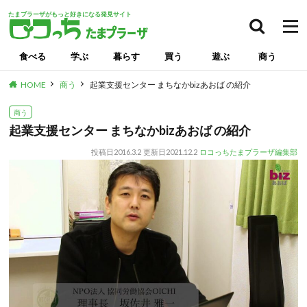
たまプラーザがもっと好きになる発見サイト
食べる
学ぶ
暮らす
買う
遊ぶ
商う
HOME
商う
起業支援センター まちなかbizあおば の紹介
商う
起業支援センター まちなかbizあおば の紹介
投稿日
2016.3.2
更新日
2021.12.2
ロコっちたまプラーザ編集部