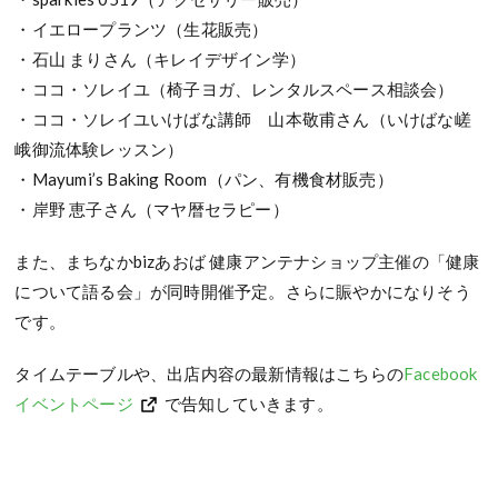
・イエロープランツ（生花販売）
・石山 まりさん（キレイデザイン学）
・ココ・ソレイユ（椅子ヨガ、レンタルスペース相談会）
・ココ・ソレイユいけばな講師 山本敬甫さん（いけばな嵯
峨御流体験レッスン）
・Mayumi’s Baking Room（パン、有機食材販売）
・岸野 恵子さん（マヤ暦セラピー）
また、まちなかbizあおば 健康アンテナショップ主催の「健康
について語る会」が同時開催予定。さらに賑やかになりそう
です。
タイムテーブルや、出店内容の最新情報はこちらの
Facebook
イベントページ
で告知していきます。