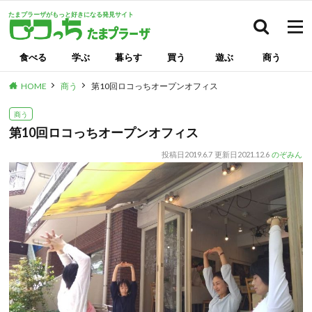
たまプラーザがもっと好きになる発見サイト
検索
食べる
学ぶ
暮らす
買う
遊ぶ
商う
HOME
商う
第10回ロコっちオープンオフィス
商う
第10回ロコっちオープンオフィス
投稿日
2019.6.7
更新日
2021.12.6
のぞみん