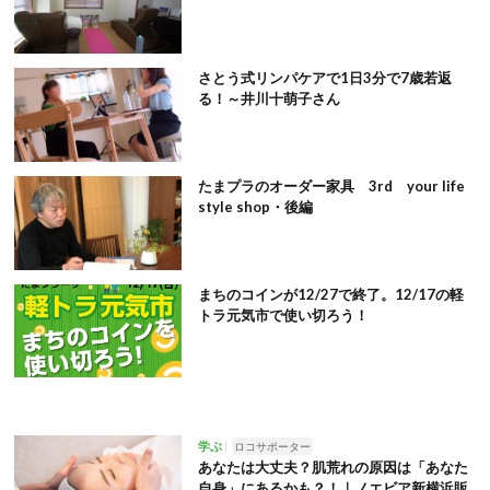
さとう式リンパケアで1日3分で7歳若返
る！～井川十萌子さん
たまプラのオーダー家具 3rd your life
style shop・後編
まちのコインが12/27で終了。12/17の軽
トラ元気市で使い切ろう！
学ぶ
ロコサポーター
あなたは大丈夫？肌荒れの原因は「あなた
自身」にあるかも？！｜ノエビア新横浜販