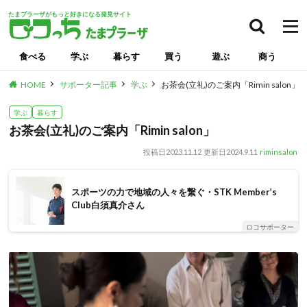
たまプラーザがもっと好きになる発見サイト
検索
食べる
学ぶ
暮らす
買う
遊ぶ
商う
HOME
サポーター記事
学ぶ
お茶会(立礼)のご案内「Rimin salon」
学ぶ
暮らす
お茶会(立礼)のご案内「Rimin salon」
投稿日
2023.11.12
更新日
2024.9.11
riminsalon
スポーツの力で地域の人々を繋ぐ・STK Member’s
Club白須真介さん
ロコサポーター