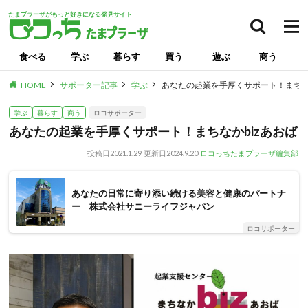
たまプラーザがもっと好きになる発見サイト
食べる
学ぶ
暮らす
買う
遊ぶ
商う
HOME
サポーター記事
学ぶ
あなたの起業を手厚くサポート！まちなか
学ぶ
暮らす
商う
ロコサポーター
あなたの起業を手厚くサポート！まちなかbizあおば
投稿日
2021.1.29
更新日
2024.9.20
ロコっちたまプラーザ編集部
あなたの日常に寄り添い続ける美容と健康のパートナ
ー 株式会社サニーライフジャパン
ロコサポーター