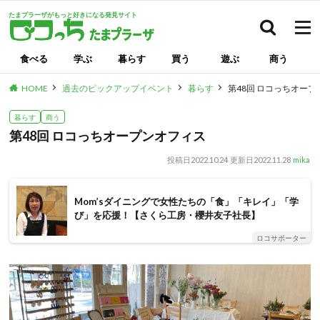
たまプラーザがもっと好きになる発見サイト
検索
食べる
学ぶ
暮らす
買う
遊ぶ
商う
HOME
過去のピックアップイベント
暮らす
第48回 ロコっちオー
暮らす
商う
第48回 ロコっちオープンオフィス
投稿日
2022.10.24
更新日
2022.11.28
mika
Mom’sダイニングで女性たちの「食」「キレイ」「学
び」を応援！【さくら工房・櫻井友子社長】
ロコサポーター