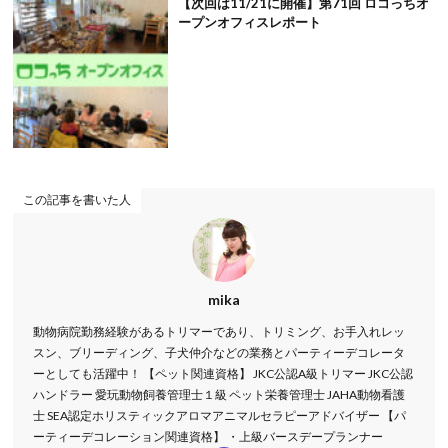
【次回は11/21に開催】第71回 ロコっちオ
ープンオフィスレポート
この記事を書いた人
mika
動物病院勤務経験があるトリマーであり、トリミング、お手入れレッ
スン、ブリーディング、子犬仲介などの業務とパーティーデコレータ
ーとしても活躍中！ 【ペット関連資格】 JKC公認A級トリマー JKC公認
ハンドラー 愛玩動物飼養管理士１級 ペット栄養管理士 JAHA動物看護
士 SEA認定ホリスティックアロマアニマルセラピーアドバイザー 【パ
ーティーデコレーション関連資格】 ・上級バースデープランナー