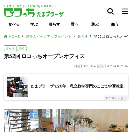
たまプラーザがもっと好きになる発見サイト
検索
食べる
学ぶ
暮らす
買う
遊ぶ
商う
HOME
過去のピックアップイベント
暮らす
第52回 ロコっちオー
暮らす
商う
第52回 ロコっちオープンオフィス
投稿日
2023.3.16
更新日
2023.4.10
mika
たまプラーザで20年！私立数学専門のこごえ学習教室
ロコサポーター