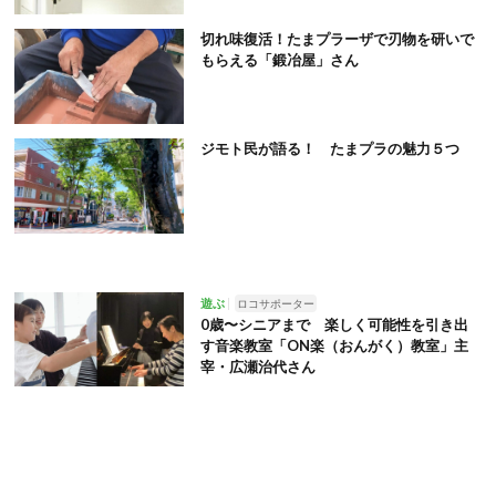
切れ味復活！たまプラーザで刃物を研いで
もらえる「鍛冶屋」さん
ジモト民が語る！ たまプラの魅力５つ
遊ぶ
ロコサポーター
0歳〜シニアまで 楽しく可能性を引き出
す音楽教室「ON楽（おんがく）教室」主
宰・広瀬治代さん