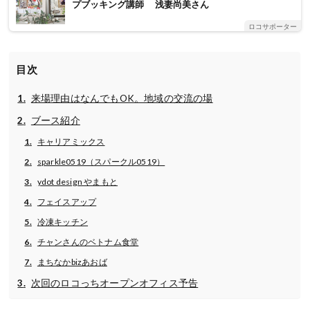
プブッキング講師 浅妻尚美さん
ロコサポーター
目次
来場理由はなんでもOK。地域の交流の場
ブース紹介
キャリアミックス
sparkle0519（スパークル0519）
ydot design やまもと
フェイスアップ
冷凍キッチン
チャンさんのベトナム食堂
まちなかbizあおば
次回のロコっちオープンオフィス予告