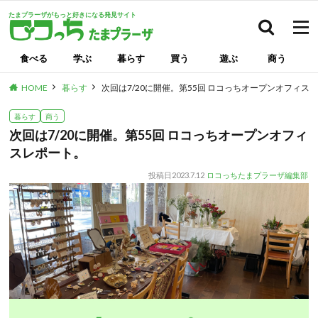
たまプラーザがもっと好きになる発見サイト
検索
食べる
学ぶ
暮らす
買う
遊ぶ
商う
HOME
暮らす
次回は7/20に開催。第55回 ロコっちオープンオフィス
暮らす
商う
次回は7/20に開催。第55回 ロコっちオープンオフィ
スレポート。
投稿日
2023.7.12
ロコっちたまプラーザ編集部