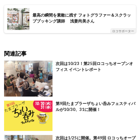
最高の瞬間を素敵に残す フォトグラファー＆スクラッ
プブッキング講師 浅妻尚美さん
ロコサポーター
関連記事
次回は10/23！第25回ロコっちオープンオ
フィス イベントレポート
第9回たまプラーザちょい呑みフェスティバ
ルが10/30、31に開催！
次回は1/25に開催。第49回 ロコっちオープ