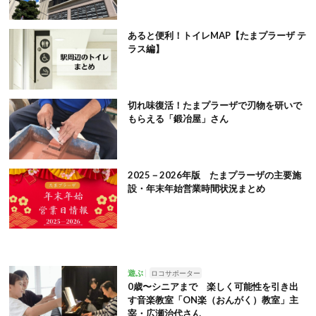
あると便利！トイレMAP【たまプラーザ テ
ラス編】
切れ味復活！たまプラーザで刃物を研いで
もらえる「鍛冶屋」さん
2025－2026年版 たまプラーザの主要施
設・年末年始営業時間状況まとめ
遊ぶ
ロコサポーター
0歳〜シニアまで 楽しく可能性を引き出
す音楽教室「ON楽（おんがく）教室」主
宰・広瀬治代さん