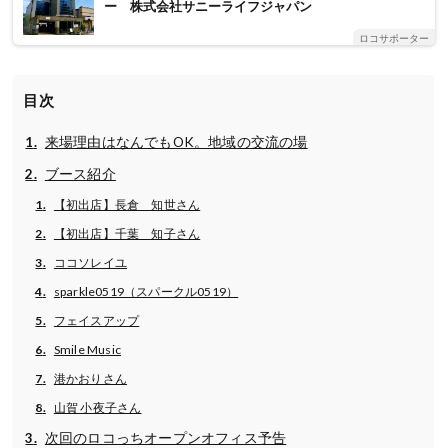
ー 株式会社サニーライフジャパン
ロコサポーター
目次
来場理由はなんでもOK。地域の交流の場
ブース紹介
【初出店】長倉 知世さん
【初出店】千葉 知子さん
ココソレイユ
sparkle0519（スパークル0519）
フェイスアップ
Smile Music
港かおりさん
山賀 小夜子さん
次回のロコっちオープンオフィス予告