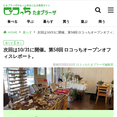
たまプラーザがもっと好きになる発見サイト
検索
食べる
学ぶ
暮らす
買う
遊ぶ
商う
HOME
暮らす
次回は10/31に開催。第58回 ロコっちオープンオフィ
暮らす
商う
次回は10/31に開催。第58回 ロコっちオープンオフ
ィスレポート。
投稿日
2023.10.21
ロコっちたまプラーザ編集部