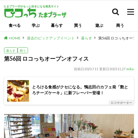
たまプラーザがもっと好きになる発見サイト
検索
食べる
学ぶ
暮らす
買う
遊ぶ
商う
HOME
過去のピックアップイベント
暮らす
第56回 ロコっちオー
暮らす
商う
第56回 ロコっちオープンオフィス
投稿日
2023.7.11
更新日
2023.11.27
mika
とろける食感がクセになる。鴨志田のカフェ発「艶と
ろチーズケーキ」に新フレーバー登場！
ロコサポーター