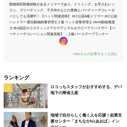
動物病院勤務経験があるトリマーであり、トリミング、お手入れレッ
スン、ブリーディング、子犬仲介などの業務とパーティーデコレータ
ーとしても活躍中！ 【ペット関連資格】 JKC公認A級トリマー JKC公認
ハンドラー 愛玩動物飼養管理士１級 ペット栄養管理士 JAHA動物看護
士 SEA認定ホリスティックアロマアニマルセラピーアドバイザー 【パ
ーティーデコレーション関連資格】 ・上級バースデープランナー
mikaさんの記事をもっと読む
ランキング
ロコっちスタッフがおすすめする、デパ
地下の帰省土産
地域で自分らしく働く人を応援！起業支
援センター「まちなかbizあおば」イン
タビュー