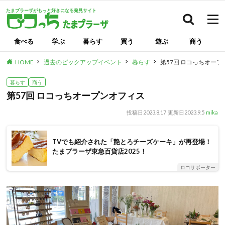
たまプラーザがもっと好きになる発見サイト
検索
食べる
学ぶ
暮らす
買う
遊ぶ
商う
HOME
過去のピックアップイベント
暮らす
第57回 ロコっちオー
暮らす
商う
第57回 ロコっちオープンオフィス
投稿日
2023.8.17
更新日
2023.9.5
mika
TVでも紹介された「艶とろチーズケーキ」が再登場！
たまプラーザ東急百貨店2025！
ロコサポーター