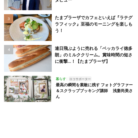
たまプラーザでカフェといえば『ラテグ
ラフィック』至福のモーニングを楽しも
う！
連日飛ぶように売れる「ベッカライ徳多
朗」のミルククリーム。賞味時間の短さ
に衝撃…！【たまプラーザ】
暮らす
ロコサポーター
最高の瞬間を素敵に残す フォトグラファー
＆スクラップブッキング講師 浅妻尚美さ
ん