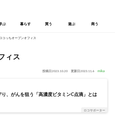
学ぶ
暮らす
買う
遊ぶ
商う
回 ロコっちオープンオフィス
オフィス
mika
投稿日
2023.10.20
更新日
2023.11.6
守り、がんを狙う「高濃度ビタミンC点滴」とは
ロコサポーター