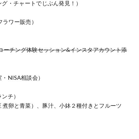
セリング・チャートでじぶん発見！）
イフラワー販売）
され妻コーチング体験セッション&インスタアカウント添
室・NISA相談会）
トランチ）
 煮卵と青菜）、豚汁、小鉢２種付きとフルーツ