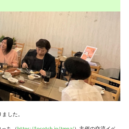
りました。
コっち（
https://locotch.jp/tmpz/
）主催の交流イベ