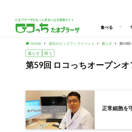
パン
スイーツ
ランチ
カフェ
たまプラーザがもっと好きになる発見サイト
食べる
HOME
過去のピックアップイベント
暮らす
第59
パン
スイーツ
ランチ
カフェ
暮らす
商う
第59回 ロコっちオープン
正常細胞を