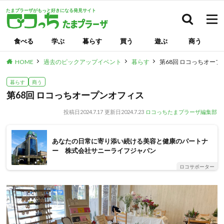
たまプラーザがもっと好きになる発見サイト
検索
食べる
学ぶ
暮らす
買う
遊ぶ
商う
HOME
過去のピックアップイベント
暮らす
第68回 ロコっちオー
暮らす
商う
第68回 ロコっちオープンオフィス
投稿日
2024.7.17
更新日
2024.7.23
ロコっちたまプラーザ編集部
あなたの日常に寄り添い続ける美容と健康のパートナ
ー 株式会社サニーライフジャパン
ロコサポーター