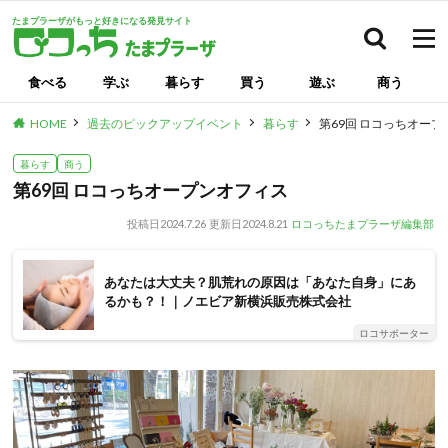
たまプラーザがもっと好きになる発見サイト
検索
食べる
学ぶ
暮らす
買う
遊ぶ
商う
HOME
過去のピックアップイベント
暮らす
第69回 ロコっちオー
暮らす
商う
第69回 ロコっちオープンオフィス
投稿日
2024.7.26
更新日
2024.8.21
ロコっちたまプラーザ編集部
あなたは大丈夫？肌荒れの原因は「あなた自身」にあ
るかも？！｜ノエビア新横浜販売株式会社
ロコサポーター