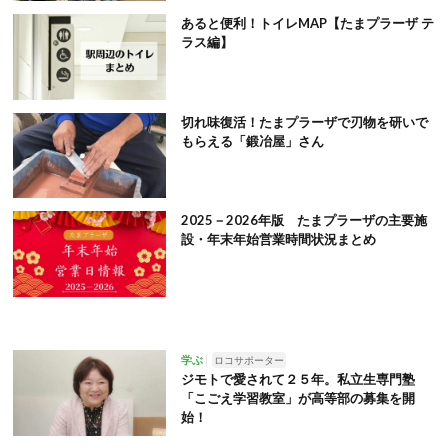
あると便利！トイレMAP【たまプラーザ テ
ラス編】
切れ味復活！たまプラーザで刃物を研いで
もらえる「鍛冶屋」さん
2025－2026年版 たまプラーザの主要施
設・年末年始営業時間状況まとめ
学ぶ
ロコサポーター
ジモトで愛されて２５年。私立生専門塾
「こごえ学習教室」が高等部の募集を開
始！