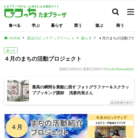
たまプラーザがもっと好きになる発見サイト
検索
食べる
学ぶ
暮らす
買う
遊ぶ
商う
HOME
過去のピックアップイベント
暮らす
４月のまちの活動プロ
暮らす
４月のまちの活動プロジェクト
投稿日
2025.4.2
更新日
2025.5.3
locotchtamaplaza
最高の瞬間を素敵に残す フォトグラファー＆スクラッ
プブッキング講師 浅妻尚美さん
ロコサポーター