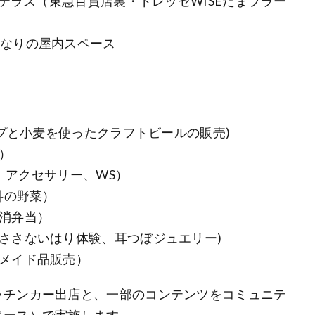
前テラス（東急百貨店裏・ドレッセWISEたまプラー
なりの屋内スペース
プと小麦を使ったクラフトビールの販売)
）
グブーケ、アクセサリー、WS）
料の野菜）
消弁当）
ないはり体験、耳つぼジュエリー)
メイド品販売）
ッチンカー出店と、一部のコンテンツをコミュニテ
ペース）で実施します。