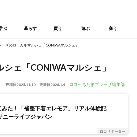
学ぶ
暮らす
買う
遊ぶ
商う
ラーザのローカルマルシェ「CONIWAマルシェ」
シェ「CONIWAマルシェ」
ロコっちたまプラーザ編集部
投稿日
2025.11.10
更新日
2026.1.4
てみた！「補整下着エレモア」リアル体験記
社サニーライフジャパン
ロコサポーター