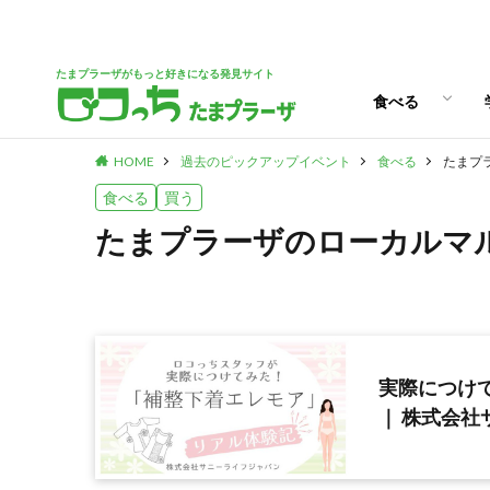
パン
スイーツ
ランチ
カフェ
たまプラーザがもっと好きになる発見サイト
食べる
HOME
過去のピックアップイベント
食べる
たまプ
パン
スイーツ
ランチ
カフェ
食べる
買う
たまプラーザのローカルマル
実際につけ
｜ 株式会