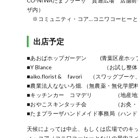
CO-NIWAたまプラーザ 貫通広場 店舗
ザ内）
※コミュニティ・コア…コニワコーヒーと
出店予定
■あおばホップガーデン (青葉区産ホッ
■Y Blance （お試し整体
■aiko.florist & favori （スワッ
■農業法人なないろ畑. （無農薬・無化学肥
■キッチンカー コマデリ （地産地
■おやこスキンタッチ会 （お灸・ささ
■たまプラーザハンドメイド事務局（ハンド
天候によっては中止、もしくは広場でのキ
ィ・コア（コニワコーヒーとなりの屋内ス