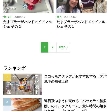
2018.5.19
2018.5.16
食べる
買う
たまプラーザハンドメイドマル
たまプラーザハンドメイドマル
シェ その２
シェ その１
1
2
Next
ランキング
ロコっちスタッフがおすすめする、デパ
地下の帰省土産
連日飛ぶように売れる「ベッカライ徳多
朗」のミルククリーム。賞味時間の短さ