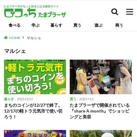
たまプラーザがもっと好きになる発見サイト
検索
食べる
学ぶ
暮らす
買う
遊ぶ
商う
HOME
マルシェ
マルシェ
2023.12.12
2023.7.12
暮らす
買う
まちのコインが12/27で終了。
たまプラーザで開催されている
12/17の軽トラ元気市で使い切
『share A month』でショッピ
ろう！
ングと美容