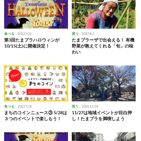
2022.10.1
2022.8.2
食べる
買う
第3回たまプラハロウィンが
たまプラーザで出会える！ 有機
10/15(土)に開催決定！
野菜が教えてくれる「旬」の味
わい
2022.5.26
2021.11.24
食べる
買う
まちのコインニュース③ 5/28は
11/27は地域イベントが目白押
３つのイベントで楽しもう！
し！たまプラを満喫しよう