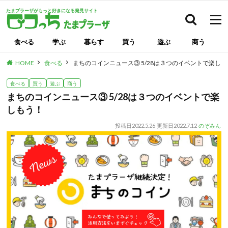
たまプラーザがもっと好きになる発見サイト
検索
食べる
学ぶ
暮らす
買う
遊ぶ
商う
HOME
食べる
まちのコインニュース③ 5/28は３つのイベントで楽し
食べる
買う
遊ぶ
商う
まちのコインニュース③ 5/28は３つのイベントで楽
しもう！
投稿日
2022.5.26
更新日
2022.7.12
のぞみん