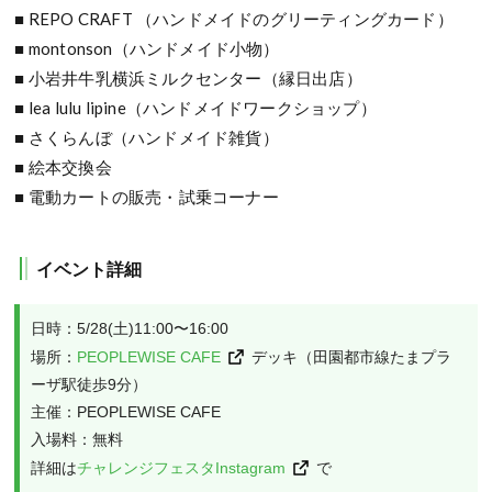
■ REPO CRAFT （ハンドメイドのグリーティングカード）
■ montonson（ハンドメイド小物）
■ 小岩井牛乳横浜ミルクセンター（縁日出店）
■ lea lulu lipine（ハンドメイドワークショップ）
■ さくらんぼ（ハンドメイド雑貨）
■ 絵本交換会
■ 電動カートの販売・試乗コーナー
イベント詳細
日時：5/28(土)11:00〜16:00

場所：
PEOPLEWISE CAFE
デッキ（田園都市線たまプラ
ーザ駅徒歩9分）

主催：PEOPLEWISE CAFE

入場料：無料

詳細は
チャレンジフェスタInstagram