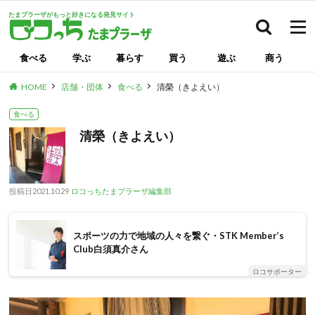
たまプラーザがもっと好きになる発見サイト
検索
食べる
学ぶ
暮らす
買う
遊ぶ
商う
HOME
店舗・団体
食べる
清榮（きよえい）
食べる
清榮（きよえい）
投稿日
2021.10.29
ロコっちたまプラーザ編集部
スポーツの力で地域の人々を繋ぐ・STK Member’s
Club白須真介さん
ロコサポーター