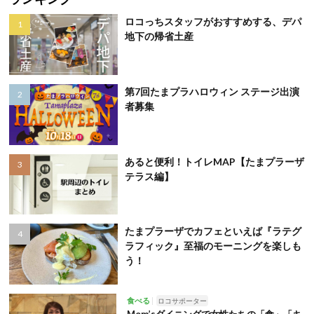
ロコっちスタッフがおすすめする、デパ
地下の帰省土産
第7回たまプラハロウィン ステージ出演
者募集
あると便利！トイレMAP【たまプラーザ
テラス編】
たまプラーザでカフェといえば『ラテグ
ラフィック』至福のモーニングを楽しも
う！
食べる
ロコサポーター