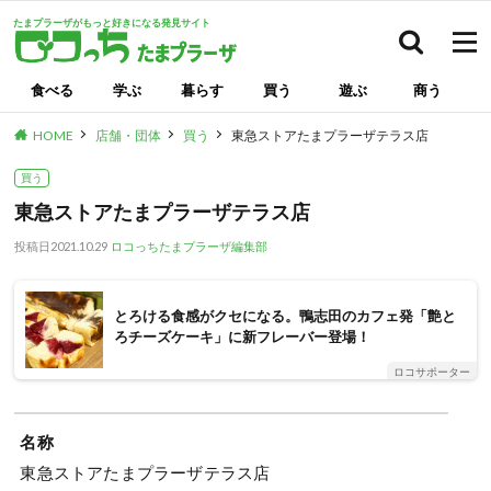
たまプラーザがもっと好きになる発見サイト
検索
食べる
学ぶ
暮らす
買う
遊ぶ
商う
HOME
店舗・団体
買う
東急ストアたまプラーザテラス店
買う
東急ストアたまプラーザテラス店
投稿日
2021.10.29
ロコっちたまプラーザ編集部
とろける食感がクセになる。鴨志田のカフェ発「艶と
ろチーズケーキ」に新フレーバー登場！
ロコサポーター
名称
東急ストアたまプラーザテラス店