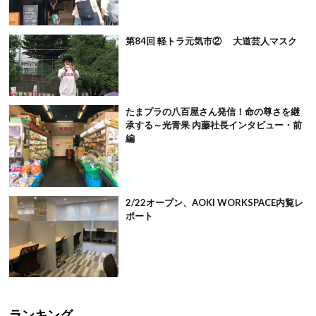
第84回 軽トラ元気市② 大道芸人マスク
たまプラの八百屋さん発信！命の尊さを継
承する～光青果 内藤社長インタビュー・前
編
2/22オープン、AOKI WORKSPACE内覧レ
ポート
ランキング