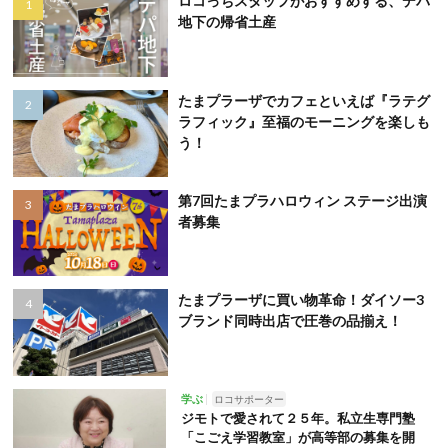
ロコっちスタッフがおすすめする、デパ
地下の帰省土産
たまプラーザでカフェといえば『ラテグ
ラフィック』至福のモーニングを楽しも
う！
第7回たまプラハロウィン ステージ出演
者募集
たまプラーザに買い物革命！ダイソー3
ブランド同時出店で圧巻の品揃え！
学ぶ
ロコサポーター
ジモトで愛されて２５年。私立生専門塾
「こごえ学習教室」が高等部の募集を開