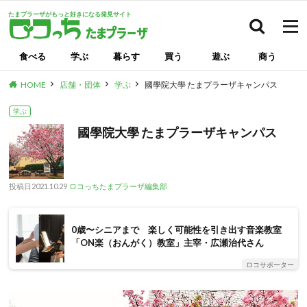
たまプラーザがもっと好きになる発見サイト
検索
食べる
学ぶ
暮らす
買う
遊ぶ
商う
HOME
店舗・団体
学ぶ
國學院大學 たまプラーザキャンパス
学ぶ
國學院大學 たまプラーザキャンパス
投稿日
2021.10.29
ロコっちたまプラーザ編集部
0歳〜シニアまで 楽しく可能性を引き出す音楽教室
「ON楽（おんがく）教室」主宰・広瀬治代さん
ロコサポーター