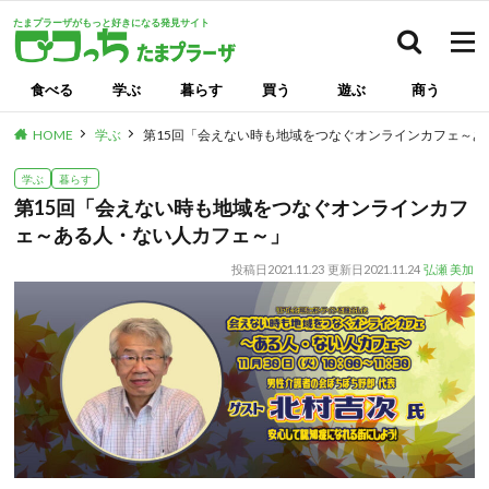
たまプラーザがもっと好きになる発見サイト
検索
食べる
学ぶ
暮らす
買う
遊ぶ
商う
HOME
学ぶ
第15回「会えない時も地域をつなぐオンラインカフェ～
学ぶ
暮らす
第15回「会えない時も地域をつなぐオンラインカフ
ェ～ある人・ない人カフェ～」
投稿日
2021.11.23
更新日
2021.11.24
弘瀬 美加