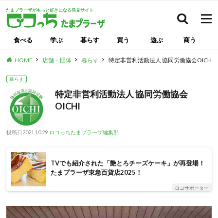
たまプラーザがもっと好きになる発見サイト
検索
食べる
学ぶ
暮らす
買う
遊ぶ
商う
HOME
店舗・団体
暮らす
特定非営利活動法人 協同労働協会OICHI
暮らす
特定非営利活動法人 協同労働協会
OICHI
投稿日
2021.10.29
ロコっちたまプラーザ編集部
TVでも紹介された「艶とろチーズケーキ」が再登場！
たまプラーザ東急百貨店2025！
ロコサポーター