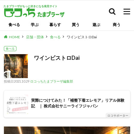
たまプラーザがもっと好きになる発見サイト
検索
食べる
学ぶ
暮らす
買う
遊ぶ
商う
HOME
店舗・団体
食べる
ワインビストロDai
食べる
ワインビストロDai
投稿日
2021.10.29
ロコっちたまプラーザ編集部
実際につけてみた！「補整下着エレモア」リアル体験
記 ｜ 株式会社サニーライフジャパン
ロコサポーター