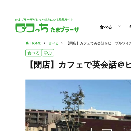
パン
スイーツ
ランチ
カフェ
たまプラーザがもっと好きになる発見サイト
食べる
HOME
食べる
【閉店】カフェで英会話＠ピープルワイ
パン
スイーツ
ランチ
カフェ
食べる
学ぶ
【閉店】カフェで英会話＠