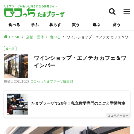
たまプラーザがもっと好きになる発見サイト
検索
食べる
学ぶ
暮らす
買う
遊ぶ
商う
HOME
店舗・団体
食べる
ワインショップ・エノテカ カフェ＆ワイ
食べる
ワインショップ・エノテカ カフェ＆ワ
インバー
投稿日
2021.10.29
ロコっちたまプラーザ編集部
たまプラーザで20年！私立数学専門のこごえ学習教室
ロコサポーター