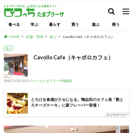
たまプラーザがもっと好きになる発見サイト
検索
食べる
学ぶ
暮らす
買う
遊ぶ
商う
HOME
店舗・団体
遊ぶ
Cavollo Cafe（キャボロカフェ）
遊ぶ
Cavollo Cafe（キャボロカフェ）
投稿日
2021.10.29
ロコっちたまプラーザ編集部
とろける食感がクセになる。鴨志田のカフェ発「艶と
ろチーズケーキ」に新フレーバー登場！
ロコサポーター