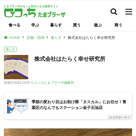
たまプラーザがもっと好きになる発見サイト
検索
食べる
学ぶ
暮らす
買う
遊ぶ
商う
HOME
店舗・団体
暮らす
株式会社はたらく幸せ研究所
暮らす
株式会社はたらく幸せ研究所
投稿日
2021.10.29
ロコっちたまプラーザ編集部
季節の変わり目はお助け隊「タスカル」にお任せ！青
葉区のなんでもステーション金子石油店
ロコサポーター