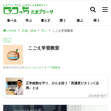
たまプラーザがもっと好きになる発見サイト
検索
食べる
学ぶ
暮らす
買う
遊ぶ
商う
HOME
店舗・団体
学ぶ
こごえ学習教室
学ぶ
こごえ学習教室
投稿日
2021.10.29
ロコっちたまプラーザ編集部
正常細胞を守り、がんを狙う「高濃度ビタミンC点
滴」とは
ロコサポーター