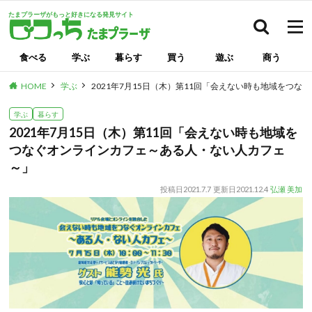
たまプラーザがもっと好きになる発見サイト
検索
食べる
学ぶ
暮らす
買う
遊ぶ
商う
HOME
学ぶ
2021年7月15日（木）第11回「会えない時も地域をつ
学ぶ
暮らす
2021年7月15日（木）第11回「会えない時も地域を
つなぐオンラインカフェ～ある人・ない人カフェ
～」
投稿日
2021.7.7
更新日
2021.12.4
弘瀬 美加