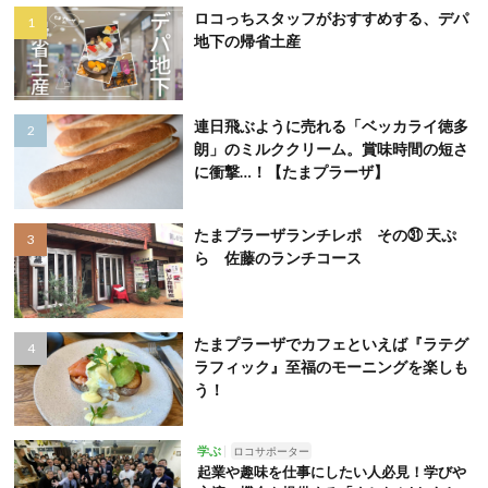
ロコっちスタッフがおすすめする、デパ
地下の帰省土産
連日飛ぶように売れる「ベッカライ徳多
朗」のミルククリーム。賞味時間の短さ
に衝撃…！【たまプラーザ】
たまプラーザランチレポ その㉛ 天ぷ
ら 佐藤のランチコース
たまプラーザでカフェといえば『ラテグ
ラフィック』至福のモーニングを楽しも
う！
学ぶ
ロコサポーター
起業や趣味を仕事にしたい人必見！学びや