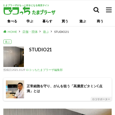
たまプラーザがもっと好きになる発見サイト
検索
食べる
学ぶ
暮らす
買う
遊ぶ
商う
HOME
店舗・団体
遊ぶ
STUDIO21
遊ぶ
STUDIO21
投稿日
2021.10.29
ロコっちたまプラーザ編集部
正常細胞を守り、がんを狙う「高濃度ビタミンC点
滴」とは
ロコサポーター