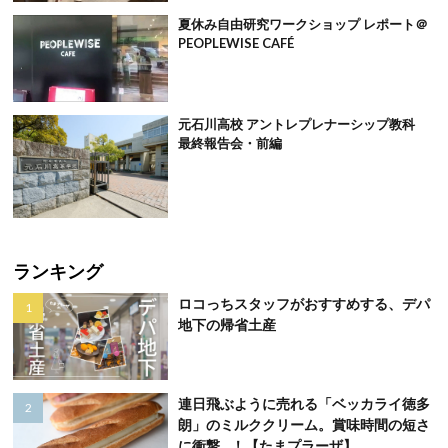
夏休み自由研究ワークショップ レポート＠
PEOPLEWISE CAFÉ
元石川高校 アントレプレナーシップ教科
最終報告会・前編
ランキング
ロコっちスタッフがおすすめする、デパ
地下の帰省土産
連日飛ぶように売れる「ベッカライ徳多
朗」のミルククリーム。賞味時間の短さ
に衝撃…！【たまプラーザ】