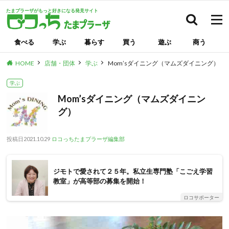
たまプラーザがもっと好きになる発見サイト
検索
食べる
学ぶ
暮らす
買う
遊ぶ
商う
HOME
店舗・団体
学ぶ
Mom’sダイニング（マムズダイニング）
学ぶ
Mom’sダイニング（マムズダイニン
グ）
投稿日
2021.10.29
ロコっちたまプラーザ編集部
ジモトで愛されて２５年。私立生専門塾「こごえ学習
教室」が高等部の募集を開始！
ロコサポーター