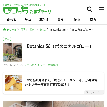
たまプラーザがもっと好きになる発見サイト
検索
食べる
学ぶ
暮らす
買う
遊ぶ
商う
HOME
店舗・団体
遊ぶ
Botanical56（ボタニカルゴロー）
遊ぶ
Botanical56（ボタニカルゴロー）
投稿日
2021.10.29
ロコっちたまプラーザ編集部
TVでも紹介された「艶とろチーズケーキ」が再登場！
たまプラーザ東急百貨店2025！
ロコサポーター