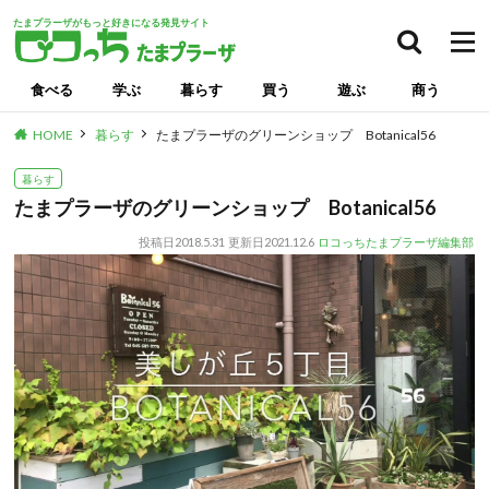
たまプラーザがもっと好きになる発見サイト
食べる
学ぶ
暮らす
買う
遊ぶ
商う
HOME
暮らす
たまプラーザのグリーンショップ Botanical56
暮らす
たまプラーザのグリーンショップ Botanical56
投稿日
2018.5.31
更新日
2021.12.6
ロコっちたまプラーザ編集部