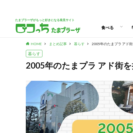
パン
スイーツ
ランチ
カフェ
たまプラーザがもっと好きになる発見サイト
食べる
HOME
まとめ記事
暮らす
2005年のたまプラ アド街
パン
スイーツ
ランチ
カフェ
暮らす
2005年のたまプラ アド街を