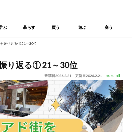
学ぶ
暮らす
買う
遊ぶ
商う
を振り返る① 21～30位
振り返る① 21～30位
nozomif
投稿日
2026.2.21
更新日
2026.2.21