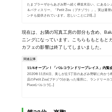
たまプラーザからあざみ野へ続く欅並木沿い、にあるシ
＆パティスリー、「Petit Zou（プチゾウ）」。実は
ンチも提供されています。悲しいことに20[…]
現在は、お隣の写真工房の部分も含め、Baluko
ニングになっています。こちらももともとカフ
カフェの影響は終了してしまいました。
関連記事
11/6オープン！「バルコランドリープレイス」内覧
2020年11月6日、美しが丘5丁目のあざみ野駅に向か
店のPetit Zou(プチゾウ)があった場所に、ランドリーカフェ「B
Place(バルコラ[…]