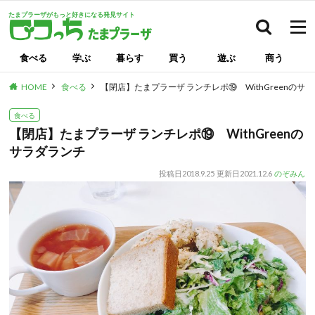
たまプラーザがもっと好きになる発見サイト
検索
食べる
学ぶ
暮らす
買う
遊ぶ
商う
HOME
食べる
【閉店】たまプラーザ ランチレポ⑲ WithGreenのサ
食べる
【閉店】たまプラーザ ランチレポ⑲ WithGreenの
サラダランチ
投稿日
2018.9.25
更新日
2021.12.6
のぞみん