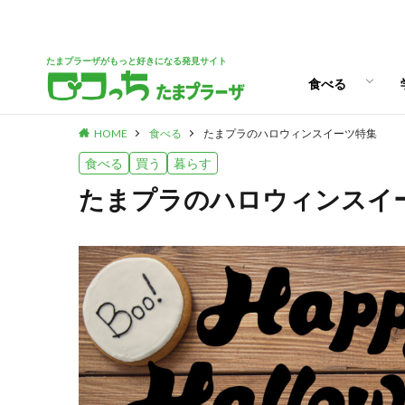
パン
スイーツ
ランチ
カフェ
たまプラーザがもっと好きになる発見サイト
食べる
HOME
食べる
たまプラのハロウィンスイーツ特集
パン
スイーツ
ランチ
カフェ
食べる
買う
暮らす
たまプラのハロウィンスイ