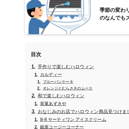
季節の変わ
のなんでも
目次
手作りで楽しむハロウィン
カルディー
ブルーパンケーキ
オレンジとむらさきのムース
和で楽しむハロウィン
茶菓あずきや
おなじみのお店でハロウィン商品見つけま
B‐R サーティワン アイスクリーム
銀座コージーコーナー