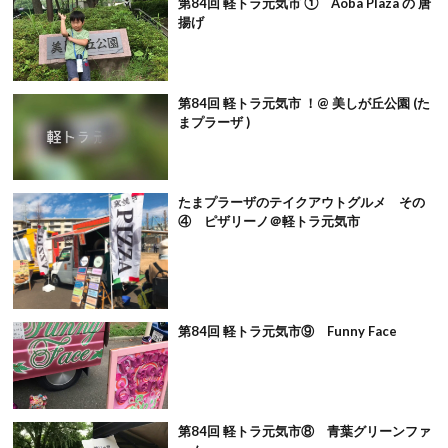
第84回 軽トラ元気市 ① Aoba Plaza の 唐
揚げ
第84回 軽トラ元気市 ！@ 美しが丘公園 (た
まプラーザ )
たまプラーザのテイクアウトグルメ その
④ ピザリーノ＠軽トラ元気市
第84回 軽トラ元気市⑨ Funny Face
第84回 軽トラ元気市⑧ 青葉グリーンファ