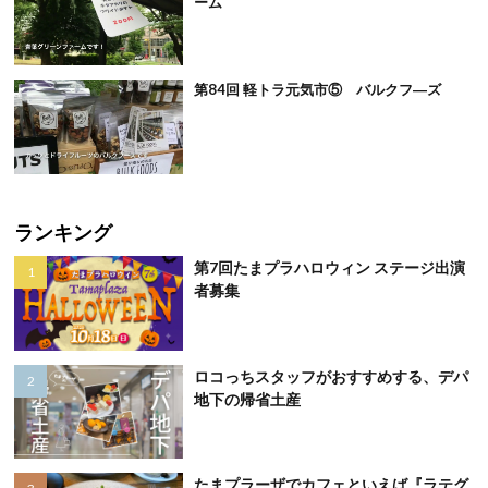
ーム
第84回 軽トラ元気市⑤ バルクフ―ズ
ランキング
第7回たまプラハロウィン ステージ出演
者募集
ロコっちスタッフがおすすめする、デパ
地下の帰省土産
たまプラーザでカフェといえば『ラテグ