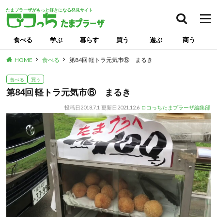
たまプラーザがもっと好きになる発見サイト
食べる
学ぶ
暮らす
買う
遊ぶ
商う
HOME
食べる
第84回 軽トラ元気市⑥ まるき
食べる
買う
第84回 軽トラ元気市⑥ まるき
投稿日
2018.7.1
更新日
2021.12.6
ロコっちたまプラーザ編集部