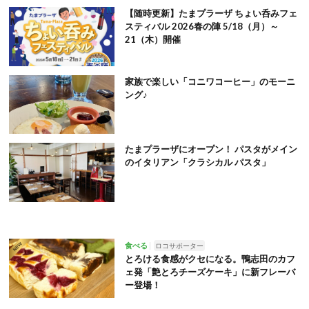
【随時更新】たまプラーザ ちょい呑みフェ
スティバル 2026春の陣 5/18（月）～
21（木）開催
家族で楽しい「コニワコーヒー」のモーニ
ング♪
たまプラーザにオープン！ パスタがメイン
のイタリアン「クラシカル パスタ」
食べる
ロコサポーター
とろける食感がクセになる。鴨志田のカフ
ェ発「艶とろチーズケーキ」に新フレーバ
ー登場！