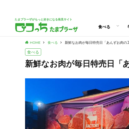
パン
スイーツ
ランチ
カフェ
たまプラーザがもっと好きになる発見サイト
食べる
HOME
食べる
新鮮なお肉が毎日特売日「あんずお肉の
パン
スイーツ
ランチ
カフェ
食べる
新鮮なお肉が毎日特売日「