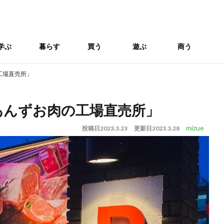
学ぶ
暮らす
買う
遊ぶ
商う
工場直売所」
あんずお肉の工場直売所」
mizue
投稿日
2023.3.23
更新日
2023.3.28