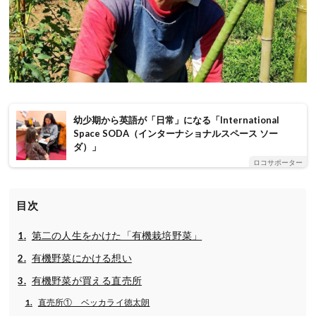
幼少期から英語が「日常」になる「International
Space SODA（インターナショナルスペース ソー
ダ）」
ロコサポーター
目次
第二の人生をかけた「有機栽培野菜」
有機野菜にかける想い
有機野菜が買える直売所
直売所① ベッカライ徳太朗