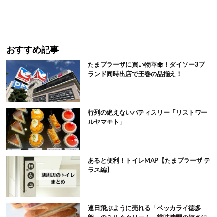
おすすめ記事
たまプラーザに買い物革命！ダイソー3ブ
ランド同時出店で圧巻の品揃え！
行列の絶えないパティスリー「リストワー
ルヤマモト」
あると便利！トイレMAP【たまプラーザ テ
ラス編】
連日飛ぶように売れる「ベッカライ徳多