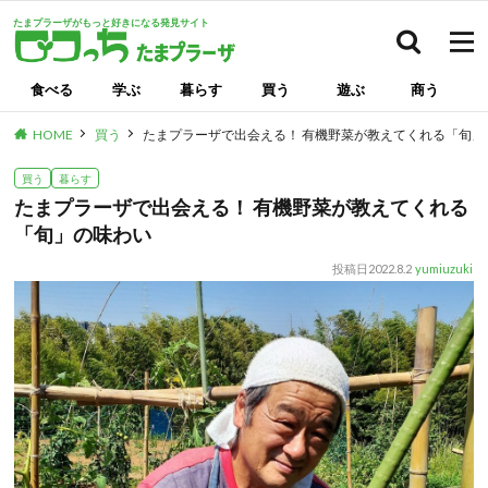
たまプラーザがもっと好きになる発見サイト
検索
食べる
学ぶ
暮らす
買う
遊ぶ
商う
HOME
買う
たまプラーザで出会える！ 有機野菜が教えてくれる「旬」
買う
暮らす
たまプラーザで出会える！ 有機野菜が教えてくれる
「旬」の味わい
投稿日
2022.8.2
yumiuzuki