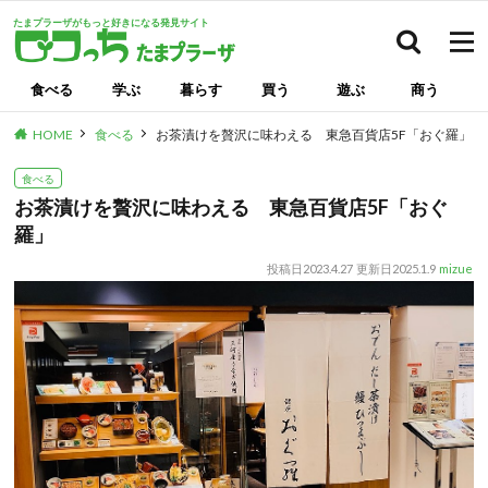
たまプラーザがもっと好きになる発見サイト
検索
食べる
学ぶ
暮らす
買う
遊ぶ
商う
HOME
食べる
お茶漬けを贅沢に味わえる 東急百貨店5F「おぐ羅」
食べる
お茶漬けを贅沢に味わえる 東急百貨店5F「おぐ
羅」
投稿日
2023.4.27
更新日
2025.1.9
mizue