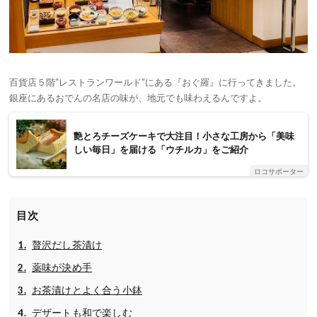
百貨店５階“レストランワールド”にある『おぐ羅』に行ってきました。
銀座にあるおでんの名店の味が、地元でも味わえるんですよ。
艶とろチーズケーキで大注目！小さな工房から「美味
しい毎日」を届ける「ウチルカ」をご紹介
ロコサポーター
目次
贅沢だし茶漬け
薬味が決め手
お茶漬けとよく合う小鉢
デザートも和で楽しむ