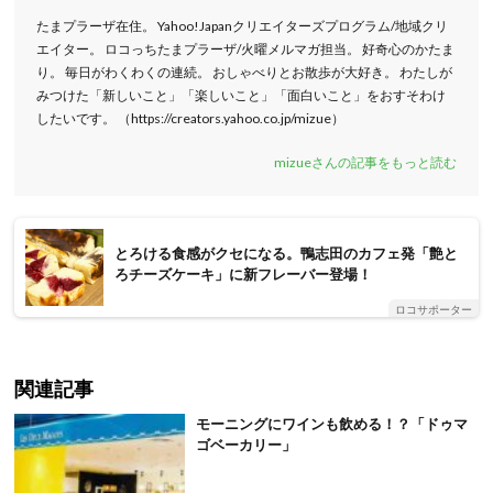
たまプラーザ在住。 Yahoo!Japanクリエイターズプログラム/地域クリ
エイター。 ロコっちたまプラーザ/火曜メルマガ担当。 好奇心のかたま
り。 毎日がわくわくの連続。 おしゃべりとお散歩が大好き。 わたしが
みつけた「新しいこと」「楽しいこと」「面白いこと」をおすそわけ
したいです。 （https://creators.yahoo.co.jp/mizue）
mizueさんの記事をもっと読む
とろける食感がクセになる。鴨志田のカフェ発「艶と
ろチーズケーキ」に新フレーバー登場！
ロコサポーター
関連記事
モーニングにワインも飲める！？「ドゥマ
ゴベーカリー」