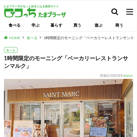
たまプラーザがもっと好きになる発見サイト
検索
食べる
学ぶ
暮らす
買う
遊ぶ
商う
HOME
食べる
1時間限定のモーニング「ベーカリーレストランサンマ
食べる
1時間限定のモーニング「ベーカリーレストランサ
ンマルク」
投稿日
2023.8.8
mizue