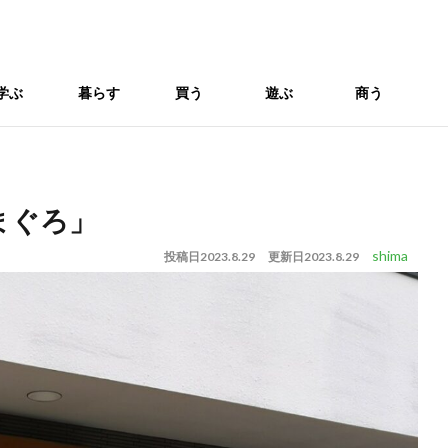
学ぶ
暮らす
買う
遊ぶ
商う
まぐろ」
shima
投稿日
2023.8.29
更新日
2023.8.29