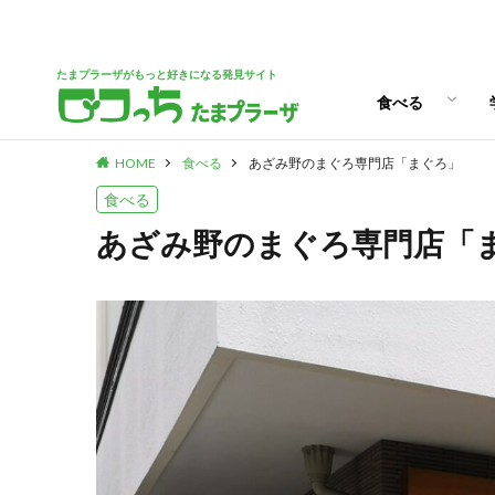
パン
スイーツ
ランチ
カフェ
たまプラーザがもっと好きになる発見サイト
食べる
HOME
食べる
あざみ野のまぐろ専門店「まぐろ」
パン
スイーツ
ランチ
カフェ
食べる
あざみ野のまぐろ専門店「