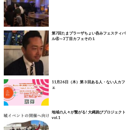
第7回たまプラーザちょい呑みフェスティバ
ル④～3丁目カフェその１
11月26日（木）第３回ある人・ない人カフ
ェ
地域の人々が繋がる! 大縄跳びプロジェクト
vol.1