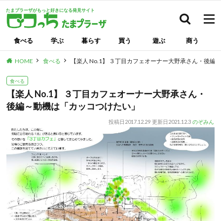
たまプラーザがもっと好きになる発見サイト
検索
食べる
学ぶ
暮らす
買う
遊ぶ
商う
HOME
食べる
【楽人 No.1】 ３丁目カフェオーナー大野承さん・後
食べる
【楽人 No.1】 ３丁目カフェオーナー大野承さん・
後編～動機は「カッコつけたい」
投稿日
2017.12.29
更新日
2021.12.3
のぞみん