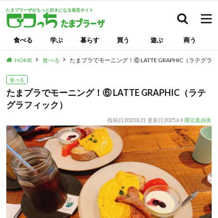
たまプラーザがもっと好きになる発見サイト
検索
食べる
学ぶ
暮らす
買う
遊ぶ
商う
HOME
食べる
たまプラでモーニング！⑥ LATTE GRAPHIC（ラテグラ
食べる
たまプラでモーニング！⑥ LATTE GRAPHIC（ラテ
グラフィック）
投稿日
2020.8.21
更新日
2025.6.9
隈元真由美