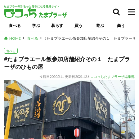
たまプラーザがもっと好きになる発見サイト
検索
食べる
学ぶ
暮らす
買う
遊ぶ
商う
HOME
食べる
#たまプラエール飯参加店舗紹介その１ たまプラーザ
食べる
#たまプラエール飯参加店舗紹介その１ たまプラ
ーザのひもの屋
投稿日
2020.5.11
更新日
2021.12.6
ロコっちたまプラーザ編集部