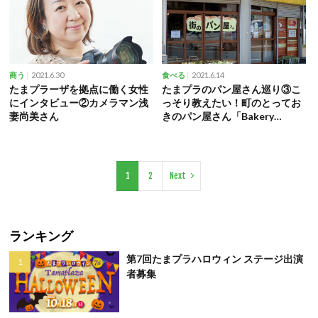
2021.6.30
2021.6.14
商う
食べる
たまプラーザを拠点に働く女性
たまプラのパン屋さん巡り③こ
にインタビュー②カメラマン浅
っそり教えたい！町のとってお
妻尚美さん
きのパン屋さん「Bakery
CITTA（ベーカリーチッタ）」
1
2
Next
ランキング
第7回たまプラハロウィン ステージ出演
者募集