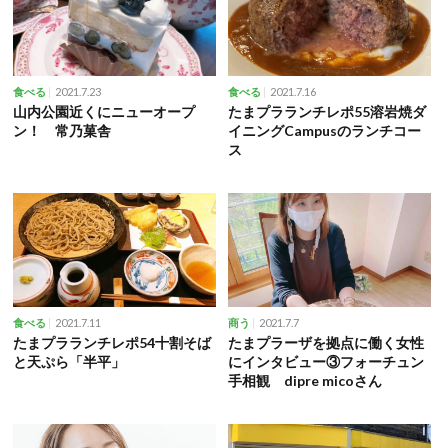
2021.7.23
2021.7.16
食べる
食べる
山内公園近くにニューオープ
たまプラランチレポ55溶岩焼ダ
ン！ 常乃菓舎
イニングCampusのランチコー
ス
2021.7.11
2021.7.7
食べる
商う
たまプラランチレポ54十割そば
たまプラーザを拠点に働く女性
と天ぷら「半平」
にインタビュー③フォーチュン
手相観 dipre micoさん