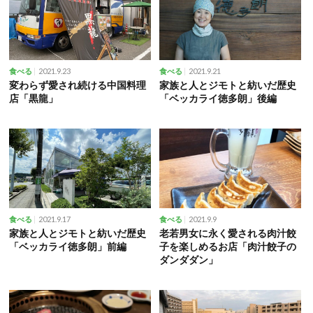
2021.9.23
2021.9.21
食べる
食べる
変わらず愛され続ける中国料理
家族と人とジモトと紡いだ歴史
店「黒龍」
「ベッカライ徳多朗」後編
2021.9.17
2021.9.9
食べる
食べる
家族と人とジモトと紡いだ歴史
老若男女に永く愛される肉汁餃
「ベッカライ徳多朗」前編
子を楽しめるお店「肉汁餃子の
ダンダダン」