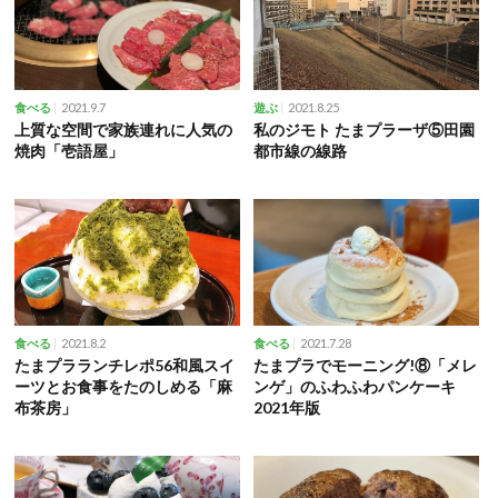
2021.9.7
2021.8.25
食べる
遊ぶ
上質な空間で家族連れに人気の
私のジモト たまプラーザ⑤田園
焼肉「壱語屋」
都市線の線路
2021.8.2
2021.7.28
食べる
食べる
たまプラランチレポ56和風スイ
たまプラでモーニング!⑧「メレ
ーツとお食事をたのしめる「麻
ンゲ」のふわふわパンケーキ
布茶房」
2021年版