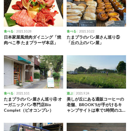
2021.10.28
2021.10.22
食べる
食べる
日本家屋風焼肉ダイニング「焼
たまプラのパン屋さん巡り⑤
肉べこ亭 たまプラーザ本店」
「丘の上のパン屋」
2021.10.1
2021.9.24
食べる
遊ぶ
たまプラのパン屋さん巡り④ オ
美しが丘にある通販コーヒーの
ーガニックパン専門店Bio
老舗、BROOK’Sが手がけるキ
Complet（ビオコンプレ）
ャンプサイトは車で1時間のユ
ートピア！