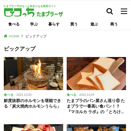
たまプラーザがもっと好きになる発見サイト
検索
食べる
学ぶ
暮らす
買う
遊ぶ
商う
HOME
ピックアップ
ピックアップ
2021.10.30
2021.10.29
食べる
食べる
鮮度抜群のホルモンを堪能でき
たまプラのパン屋さん巡り⑥ た
る「炭火焼肉ホルモンうらら」
まプラで一番高い食パン！？
『マヨルカ ラボ』の「とろける
食パン」