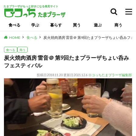
たまプラーザがもっと好きになる発見サイト
食べる
学ぶ
暮らす
買う
遊ぶ
商う
HOME
食べる
炭火焼肉酒房 雷音＠ 第9回たまプラーザちょい呑みフェ
食べる
商う
炭火焼肉酒房 雷音＠ 第9回たまプラーザちょい呑み
フェスティバル
投稿日
2018.11.20
更新日
2021.12.6
ロコっちたまプラーザ編集部